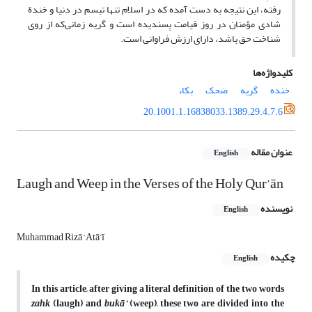
رفته، این نتیجه به دست آمده که در اسلام تنها تبسم در دنیا و خندة
شادی مؤمنان در روز قیامت پسندیده است و گریه زمانی‌که از روی
شناخت حق باشد، دارای ارزش فراوانی است.
کلیدواژه‌ها
خنده
گریه
ضحک
بکاء
20.1001.1.16838033.1389.29.4.7.6
عنوان مقاله
English
Laugh and Weep in the Verses of the Holy Qur’ān
نویسنده
English
Muhammad Rizā ‘Atā’ī
چکیده
English
In this article, after giving a literal definition of the
two words
zahk
(laugh) and
bukā’
(weep), these two are divided into the