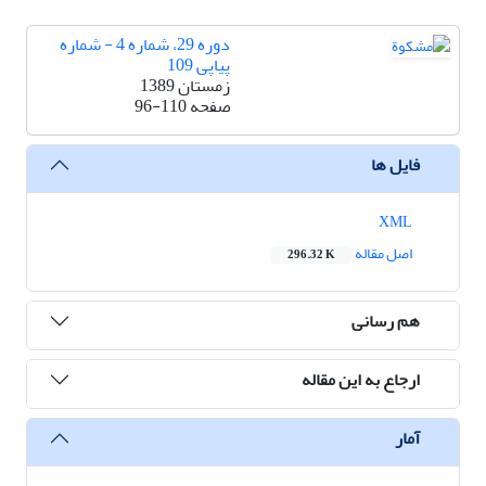
دوره 29، شماره 4 - شماره
پیاپی 109
زمستان 1389
صفحه
96-110
فایل ها
XML
اصل مقاله
296.32 K
هم رسانی
ارجاع به این مقاله
آمار