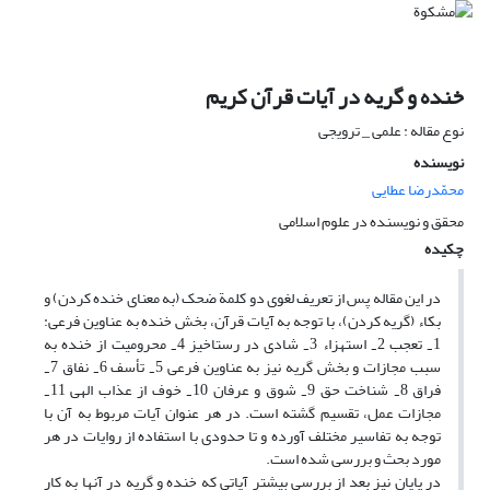
خنده و گریه در آیات قرآن کریم
نوع مقاله : علمی _ ترویجی
نویسنده
محمّدرضا عطایی
محقق و نویسنده در علوم اسلامی
چکیده
در این مقاله پس از تعریف لغوی دو کلمة ضحک (به معنای خنده کردن) و
بکاء (گریه کردن)، با توجه به آیات قرآن، بخش خنده به عناوین فرعی:
1
تعجب 2
استهزاء 3
شادی در رستاخیز 4
محرومیت از خنده به
-
-
-
-
سبب مجازات و بخش گریه نیز به عناوین فرعی 5
تأسف 6
نفاق 7
-
-
-
فراق 8
شناخت حق 9
شوق و عرفان 10
خوف از عذاب الهی 11
-
-
-
-
مجازات عمل، تقسیم گشته است. در هر عنوان آیات مربوط به آن با
توجه به تفاسیر مختلف آورده و تا حدودی با استفاده از روایات در هر
مورد بحث و بررسی شده است.
در پایان نیز بعد از بررسی بیشتر آیاتی که خنده و گریه در آنها به کار