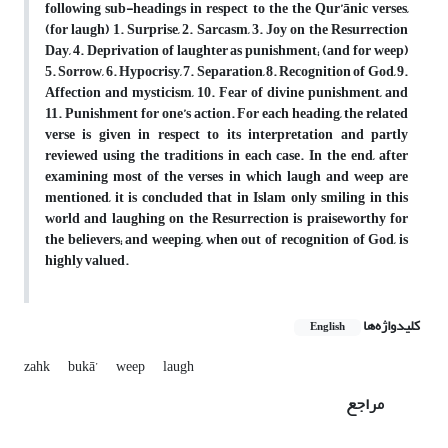
following sub-headings in respect to the the Qur’ānic verses,
(for laugh) 1. Surprise, 2. Sarcasm, 3. Joy on the Resurrection
Day, 4. Deprivation of laughter as punishment; (and for weep)
5. Sorrow, 6. Hypocrisy, 7. Separation, 8. Recognition of God, 9.
Affection and mysticism, 10. Fear of divine punishment, and
11. Punishment for one’s action. For each heading, the related
verse is given in respect to its interpretation and partly
reviewed using the traditions in each case. In the end, after
examining most of the verses in which laugh and weep are
mentioned, it is concluded that in Islam only smiling in this
world and laughing on the Resurrection is praiseworthy for
the believers; and weeping, when out of recognition of God, is
highly valued.
کلیدواژه‌ها
English
zahk
bukā’
weep
laugh
مراجع